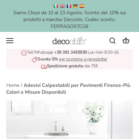
Salta
al
Siamo Chiusi da 10 al 23 Agosto. Sconto del 10% sui
contenuto
prodotti a marchio Decochic. Codiec sconto:
FERRAGOSTO26
Tel/Whatsapp
+39 391 3435939
Lun-Ven 8.30-16
Sconto 5%
per iscrizione a newsletter
Spedizione gratuita
dai 75€
Home
/
Adesivi Calpestabili per Pavimenti Firenze-Più
Colori e Misure Disponibili