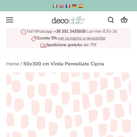
Salta
al
contenuto
Tel/Whatsapp
+39 391 3435939
Lun-Ven 8.30-16
Sconto 5%
per iscrizione a newsletter
Spedizione gratuita
dai 75€
Home
/
50x300 cm Vinile Pennellate Cipria