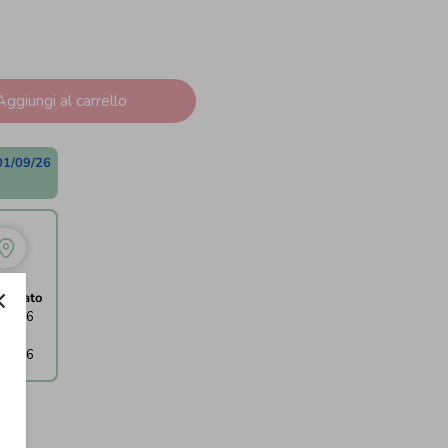
Aggiungi al carrello
01/09/26
egnato
08/26
→
09/26