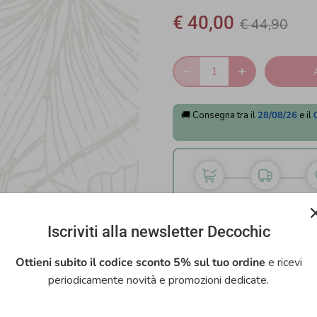
€ 40,00
€ 44,90
🚚 Consegna tra il
28/08/26
e il
Ordine
Spedito
Cons
07/08/26
26/08/26
28/
Iscriviti alla newsletter Decochic
→
27/08/26
01/
Ottieni subito il codice sconto 5% sul tuo ordine
e ricevi
periodicamente novità e promozioni dedicate.