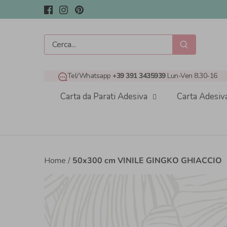
Salta
al
contenuto
Tel/Whatsapp
+39 391 3435939
Lun-Ven 8.30-16
Carta da Parati Adesiva
Carta Adesiv
Home
/
50x300 cm VINILE GINGKO GHIACCIO