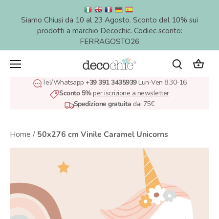
Salta
al
Siamo Chiusi da 10 al 23 Agosto. Sconto del 10% sui
contenuto
prodotti a marchio Decochic. Codiec sconto:
FERRAGOSTO26
Tel/Whatsapp
+39 391 3435939
Lun-Ven 8.30-16
Sconto 5%
per iscrizione a newsletter
Spedizione gratuita
dai 75€
Home
/
50x276 cm Vinile Caramel Unicorns