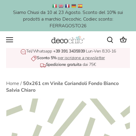
Salta
al
Siamo Chiusi da 10 al 23 Agosto. Sconto del 10% sui
contenuto
prodotti a marchio Decochic. Codiec sconto:
FERRAGOSTO26
Tel/Whatsapp
+39 391 3435939
Lun-Ven 8.30-16
Sconto 5%
per iscrizione a newsletter
Spedizione gratuita
dai 75€
Home
/
50x261 cm Vinile Coriandoli Fondo Bianco
Salvia Chiaro