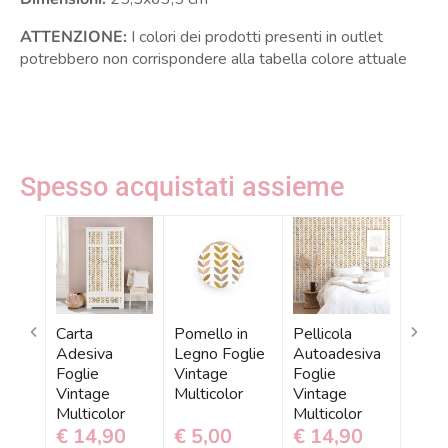
ATTENZIONE:
I colori dei prodotti presenti in outlet
potrebbero non corrispondere alla tabella colore attuale
Spesso acquistati assieme
Carta
Pomello in
Pellicola
Carta
Adesiva
Legno Foglie
Autoadesiva
Parat
Foglie
Vintage
Foglie
Fogli
Vintage
Multicolor
Vintage
Vint
Multicolor
Multicolor
Multi
€ 14,90
€ 5,00
€ 14,90
€ 1