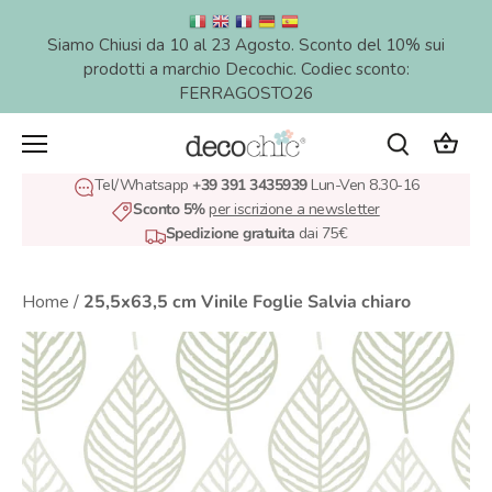
Salta
al
Siamo Chiusi da 10 al 23 Agosto. Sconto del 10% sui
contenuto
prodotti a marchio Decochic. Codiec sconto:
FERRAGOSTO26
Tel/Whatsapp
+39 391 3435939
Lun-Ven 8.30-16
Sconto 5%
per iscrizione a newsletter
Spedizione gratuita
dai 75€
Home
/
25,5x63,5 cm Vinile Foglie Salvia chiaro