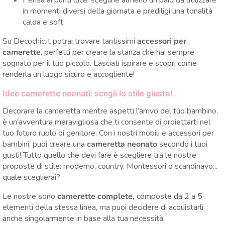
Pensa ai punti luce: scegline almeno un paio da utilizzare
in momenti diversi della giornata e prediligi una tonalità
calda e soft.
Su Decochic.it potrai trovare tantissimi
accessori per
camerette
, perfetti per creare la stanza che hai sempre
sognato per il tuo piccolo. Lasciati ispirare e scopri come
renderla un luogo sicuro e accogliente!
Idee camerette neonati: scegli lo stile giusto!
Decorare la cameretta mentre aspetti l’arrivo del tuo bambino,
è un’avventura meravigliosa che ti consente di proiettarti nel
tuo futuro ruolo di genitore. Con i nostri mobili e accessori per
bambini, puoi creare una
cameretta neonato
secondo i tuoi
gusti! Tutto quello che devi fare è scegliere tra le nostre
proposte di stile: moderno, country, Montessori o scandinavo...
quale sceglierai?
Le nostre sono
camerette complete,
composte da 2 a 5
elementi della stessa linea, ma puoi decidere di acquistarli
anche singolarmente in base alla tua necessità.