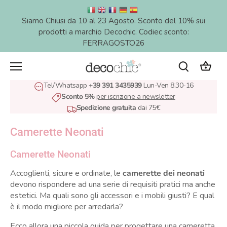
Salta
al
Siamo Chiusi da 10 al 23 Agosto. Sconto del 10% sui
contenuto
prodotti a marchio Decochic. Codiec sconto:
FERRAGOSTO26
Tel/Whatsapp
+39 391 3435939
Lun-Ven 8.30-16
Sconto 5%
per iscrizione a newsletter
Spedizione gratuita
dai 75€
Camerette Neonati
Camerette Neonati
Accoglienti, sicure e ordinate, le
camerette dei neonati
devono rispondere ad una serie di requisiti pratici ma anche
estetici. Ma quali sono gli accessori e i mobili giusti? E qual
è il modo migliore per arredarla?
Ecco allora una piccola guida per progettare una cameretta