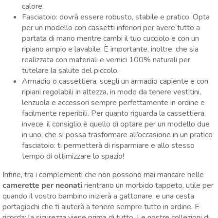
calore.
Fasciatoio: dovrà essere robusto, stabile e pratico. Opta
per un modello con cassetti inferiori per avere tutto a
portata di mano mentre cambi il tuo cucciolo e con un
ripiano ampio e lavabile. È importante, inoltre, che sia
realizzata con materiali e vernici 100% naturali per
tutelare la salute del piccolo.
Armadio o cassettiera: scegli un armadio capiente e con
ripiani regolabili in altezza, in modo da tenere vestitini,
lenzuola e accessori sempre perfettamente in ordine e
facilmente reperibili. Per quanto riguarda la cassettiera,
invece, il consiglio è quello di optare per un
modello due
in uno
, che si possa trasformare all’occasione in un pratico
fasciatoio: ti permetterà di risparmiare e allo stesso
tempo di ottimizzare lo spazio!
Infine, tra i complementi che non possono mai mancare nelle
camerette per neonati
rientrano un
morbido tappeto
, utile per
quando il vostro bambino inizierà a gattonare, e una
cesta
portagiochi
che ti
aiuterà a tenere sempre tutto in ordine. E
ricorda: la sicurezza viene prima di tutto. Le nostre collezioni di