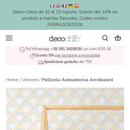
Salta
al
Siamo Chiusi da 10 al 23 Agosto. Sconto del 10% sui
contenuto
prodotti a marchio Decochic. Codiec sconto:
FERRAGOSTO26
Tel/Whatsapp
+39 391 3435939
Lun-Ven 8.30-16
Sconto 5%
per iscrizione a newsletter
Spedizione gratuita
dai 75€
Home
/
Unicorni
/
Pellicola Autoadesiva Arcobaleni