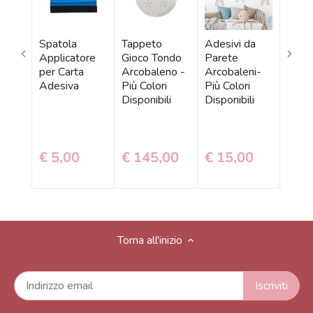
Spatola
Tappeto
Adesivi da
Adesi
Applicatore
Gioco Tondo
Parete
Pare
per Carta
Arcobaleno -
Arcobaleni-
Arcob
Adesiva
Più Colori
Più Colori
Più V
Disponibili
Disponibili
Colo
Dispo
€ 5,00
€ 145,00
€ 15,00
€ 1
Torna all'inizio