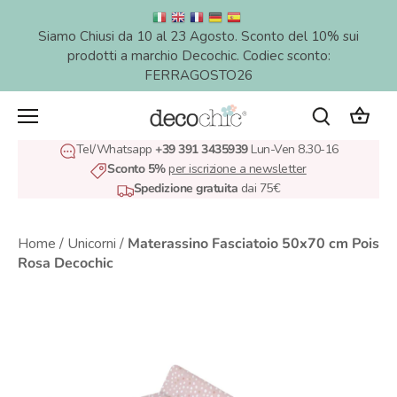
Salta
al
Siamo Chiusi da 10 al 23 Agosto. Sconto del 10% sui
contenuto
prodotti a marchio Decochic. Codiec sconto:
FERRAGOSTO26
Tel/Whatsapp
+39 391 3435939
Lun-Ven 8.30-16
Sconto 5%
per iscrizione a newsletter
Spedizione gratuita
dai 75€
Home
/
Unicorni
/
Materassino Fasciatoio 50x70 cm Pois
Rosa Decochic