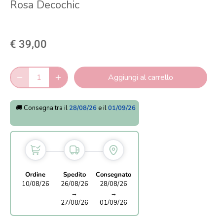
Rosa Decochic
€ 39,00
Aggiungi al carrello
🚚 Consegna tra il
28/08/26
e il
01/09/26
Ordine
Spedito
Consegnato
10/08/26
26/08/26
28/08/26
→
→
27/08/26
01/09/26