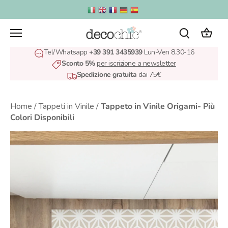
Salta
al
contenuto
Tel/Whatsapp
+39 391 3435939
Lun-Ven 8.30-16
Sconto 5%
per iscrizione a newsletter
Spedizione gratuita
dai 75€
Home
/
Tappeti in Vinile
/
Tappeto in Vinile Origami- Più
Colori Disponibili