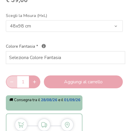
Scegli la Misura (HxL)
48x98 cm
Colore Fantasia
*
Aggiungi al carrello
🚚 Consegna tra il
28/08/26
e il
01/09/26