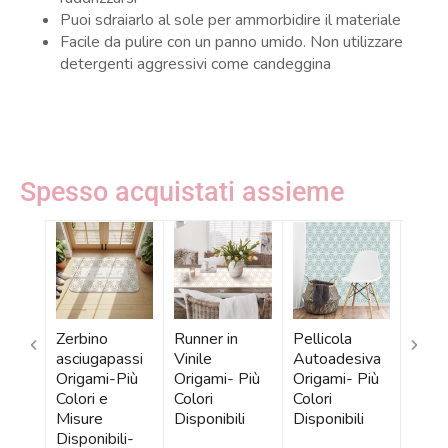
Puoi sdraiarlo al sole per ammorbidire il materiale
Facile da pulire con un panno umido. Non utilizzare
detergenti aggressivi come candeggina
Spesso acquistati assieme
Zerbino
Runner in
Pellicola
Tovag
asciugapassi
Vinile
Autoadesiva
Amer
Origami-Più
Origami- Più
Origami- Più
Perso
Colori e
Colori
Colori
Orig
Misure
Disponibili
Disponibili
Color
Disponibili-
Dispo