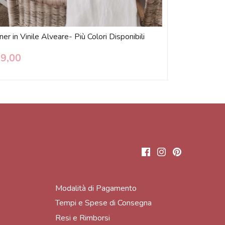
er in Vinile Alveare- Più Colori Disponibili
Tappeto asciug
Disponibili-Per
29,00
€ 30,00
Modalità di Pagamento
Tempi e Spese di Consegna
Resi e Rimborsi