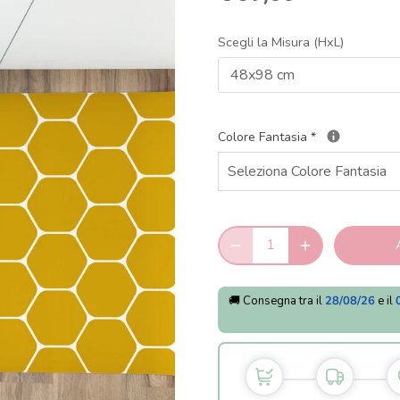
Scegli la Misura (HxL)
48x98 cm
Colore Fantasia
*
🚚 Consegna tra il
28/08/26
e il