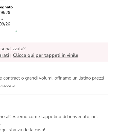
egnato
08/26
→
09/26
rsonalizzata?
arati
|
Clicca qui per tappeti in vinile
e contract o grandi volumi, offriamo un listino prezzi
lizzata.
 che all'esterno come tappetino di benvenuto, nel
.
ogni stanza della casa!