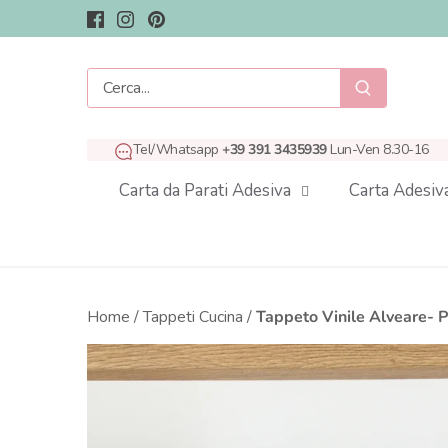
Salta
al
contenuto
Tel/Whatsapp
+39 391 3435939
Lun-Ven 8.30-16
Carta da Parati Adesiva
Carta Adesiv
Home
/
Tappeti Cucina
/
Tappeto Vinile Alveare- Pi