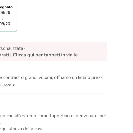
egnato
08/26
→
09/26
rsonalizzata?
arati
|
Clicca qui per tappeti in vinile
e contract o grandi volumi, offriamo un listino prezzi
lizzata.
nterno che all'esterno come tappetino di benvenuto, nel
.
ogni stanza della casa!