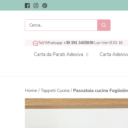
Salta
al
contenuto
Tel/Whatsapp
+39 391 3435939
Lun-Ven 8.30-16
Carta da Parati Adesiva
Carta Adesiv
Home
/
Tappeti Cucina
/
Passatoia cucina Foglioline