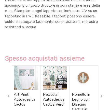
I nostri esclusivi tappeti stampati sono belli e vivaci e
aggiungono un tocco di colore in ogni stanza e area della
casa. Stampiamo ogni tappeto con inchiostro UV su un
tappetino in PVC flessibile. I tappeti possono essere
pulite e asciugate facilmente; sono resistenti, morbidi e
resistenti all'acqua.
Spesso acquistati assieme
Art Print
Pellicola
Pomello in
Carta
Autoadesiva
Autoadesiva
Legno con
Parat
Cactus
Cactus Verdi
Disegno
erdi
Cactu
Cactus in