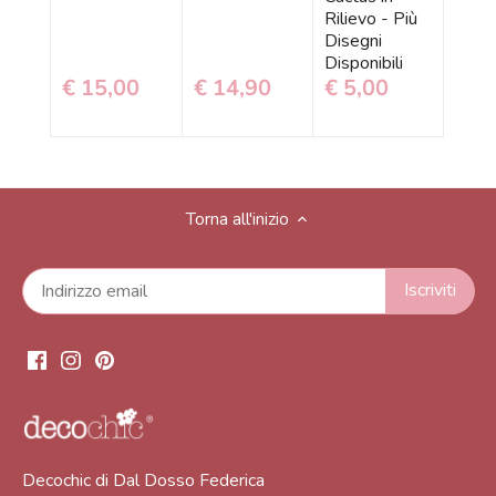
Rilievo - Più
Disegni
li
Disponibili
€ 15,00
€ 14,90
€ 5,00
€ 1
Torna all'inizio
Decochic di Dal Dosso Federica