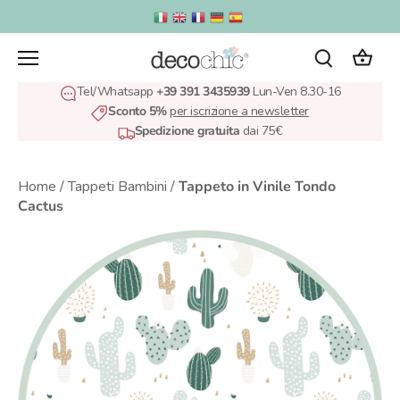
Salta
al
contenuto
Tel/Whatsapp
+39 391 3435939
Lun-Ven 8.30-16
Sconto 5%
per iscrizione a newsletter
Spedizione gratuita
dai 75€
Home
/
Tappeti Bambini
/
Tappeto in Vinile Tondo
Cactus