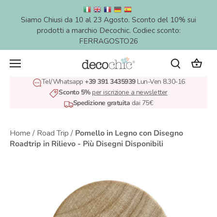
Salta
al
Siamo Chiusi da 10 al 23 Agosto. Sconto del 10% sui
contenuto
prodotti a marchio Decochic. Codiec sconto:
FERRAGOSTO26
Tel/Whatsapp
+39 391 3435939
Lun-Ven 8.30-16
Sconto 5%
per iscrizione a newsletter
Spedizione gratuita
dai 75€
Home
/
Road Trip
/
Pomello in Legno con Disegno
Roadtrip in Rilievo - Più Disegni Disponibili