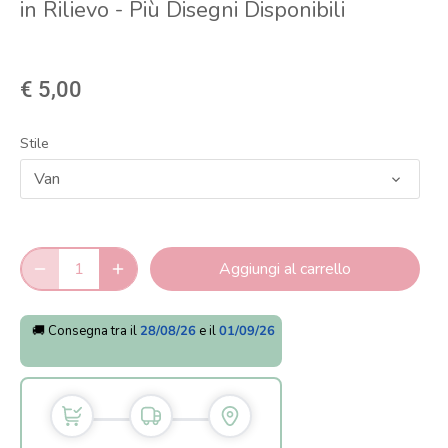
in Rilievo - Più Disegni Disponibili
€ 5,00
Stile
Van
Aggiungi al carrello
🚚 Consegna tra il
28/08/26
e il
01/09/26