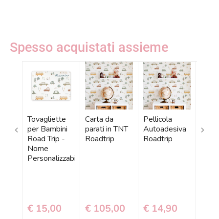
Spesso acquistati assieme
Tovagliette
Carta da
Pellicola
Tapp
per Bambini
parati in TNT
Autoadesiva
Came
Road Trip -
Roadtrip
Roadtrip
Bimb
Nome
Macc
Personalizzabile
Roadt
Dime
Dispo
Nom
Perso
€ 15,00
€ 105,00
€ 14,90
€ 9