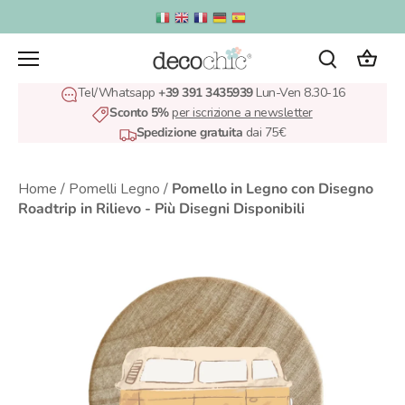
Salta
al
contenuto
Tel/Whatsapp
+39 391 3435939
Lun-Ven 8.30-16
Sconto 5%
per iscrizione a newsletter
Spedizione gratuita
dai 75€
Home
/
Pomelli Legno
/
Pomello in Legno con Disegno
Roadtrip in Rilievo - Più Disegni Disponibili