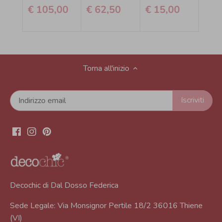
€ 105,00
€ 62,50
€ 15,00
€ 1
Torna all'inizio
Decochic di Dal Dosso Federica
Sede Legale: Via Monsignor Pertile 18/2 36016 Thiene
(VI)