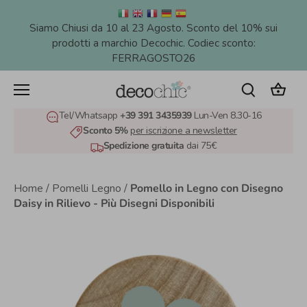
Salta
al
Siamo Chiusi da 10 al 23 Agosto. Sconto del 10% sui
contenuto
prodotti a marchio Decochic. Codiec sconto:
FERRAGOSTO26
Tel/Whatsapp
+39 391 3435939
Lun-Ven 8.30-16
Sconto 5%
per iscrizione a newsletter
Spedizione gratuita
dai 75€
Home
/
Pomelli Legno
/
Pomello in Legno con Disegno
Daisy in Rilievo - Più Disegni Disponibili