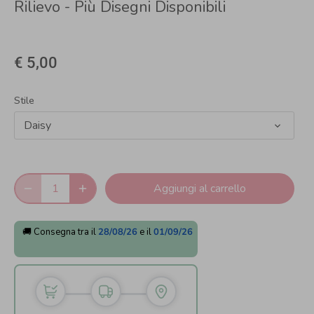
Rilievo - Più Disegni Disponibili
€ 5,00
Stile
Daisy
Aggiungi al carrello
🚚 Consegna tra il
28/08/26
e il
01/09/26