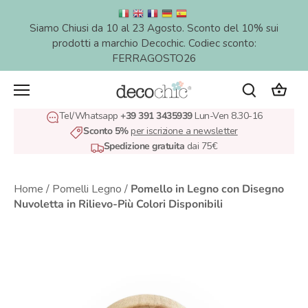
Salta
al
Siamo Chiusi da 10 al 23 Agosto. Sconto del 10% sui
contenuto
prodotti a marchio Decochic. Codiec sconto:
FERRAGOSTO26
Tel/Whatsapp
+39 391 3435939
Lun-Ven 8.30-16
Sconto 5%
per iscrizione a newsletter
Spedizione gratuita
dai 75€
Home
/
Pomelli Legno
/
Pomello in Legno con Disegno
Nuvoletta in Rilievo-Più Colori Disponibili