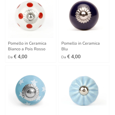
Pomello in Ceramica
Pomello in Ceramica
Bianco a Pois Rosso
Blu
€ 4,00
€ 4,00
Da
Da
Iscriviti alla newsletter Decochic
Ottieni subito il codice sconto 5% sul tuo
ordine
e ricevi periodicamente novità e promozioni