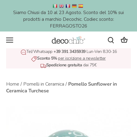
Salta
al
Siamo Chiusi da 10 al 23 Agosto. Sconto del 10% sui
contenuto
prodotti a marchio Decochic. Codiec sconto:
FERRAGOSTO26
Tel/Whatsapp
+39 391 3435939
Lun-Ven 8.30-16
Sconto 5%
per iscrizione a newsletter
Spedizione gratuita
dai 75€
Home
/
Pomelli in Ceramica
/
Pomello Sunflower in
Ceramica Turchese