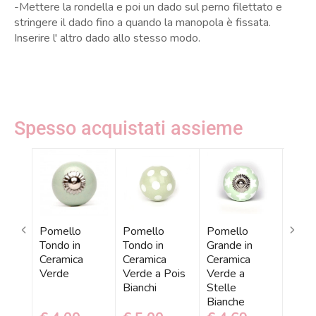
-Mettere la rondella e poi un dado sul perno filettato e
stringere il dado fino a quando la manopola è fissata.
Inserire l' altro dado allo stesso modo.
Spesso acquistati assieme
Pomello
Pomello
Pomello
Pome
Tondo in
Tondo in
Grande in
Grand
Ceramica
Ceramica
Ceramica
Cera
Verde
Verde a Pois
Verde a
Bianc
Bianchi
Stelle
Verdi
Bianche