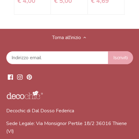
€ 4,00
€ 5,00
€ 4,69
€ 4
Torna all'inizio
Decochic di Dal Dosso Federica
Sede Legale: Via Monsignor Pertile 18/2 36016 Thiene
(VI)