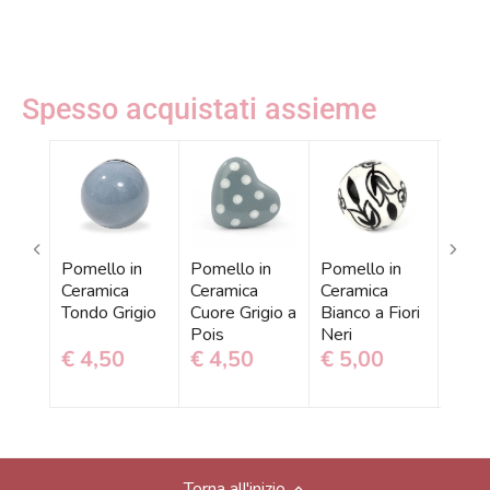
Spesso acquistati assieme
Pomello in
Pomello in
Pomello in
Pomel
Ceramica
Ceramica
Ceramica
Cera
Tondo Grigio
Cuore Grigio a
Bianco a Fiori
Nero
Pois
Neri
Bianc
€ 4,50
€ 4,50
€ 5,00
€ 4
Torna all'inizio