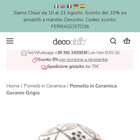
Salta
al
Siamo Chiusi da 10 al 23 Agosto. Sconto del 10% sui
contenuto
prodotti a marchio Decochic. Codiec sconto:
FERRAGOSTO26
Tel/Whatsapp
+39 391 3435939
Lun-Ven 8.30-16
Sconto 5%
per iscrizione a newsletter
Spedizione gratuita
dai 75€
Home
/
Pomelli in Ceramica
/
Pomello in Ceramica
Geranio Grigio