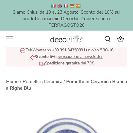
Salta
al
Siamo Chiusi da 10 al 23 Agosto. Sconto del 10% sui
contenuto
prodotti a marchio Decochic. Codiec sconto:
FERRAGOSTO26
Tel/Whatsapp
+39 391 3435939
Lun-Ven 8.30-16
Sconto 5%
per iscrizione a newsletter
Spedizione gratuita
dai 75€
Home
/
Pomelli in Ceramica
/
Pomello in Ceramica Bianco
a Righe Blu