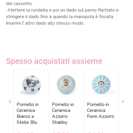
del cassetto.
-Mettere la rondella e poi un dado sul perno filettato e
stringere il dado fino a quando la manopola è fissata.
Inserire l' altro dado allo stesso modo.
Spesso acquistati assieme
Pomello in
Pomello in
Pomello in
in
Pome
Ceramica
Ceramica
Ceramica
 Blu
Cera
Bianco a
Azzurro
Fiore Azzurro
Azzur
Stelle Blu
Shabby
Righ