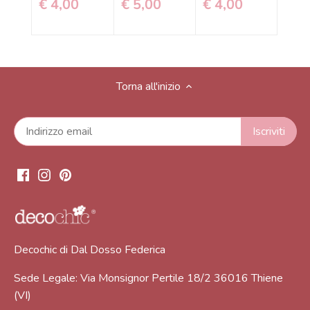
€ 4,00
€ 5,00
€ 4,00
€ 4
Torna all'inizio
Decochic di Dal Dosso Federica
Sede Legale: Via Monsignor Pertile 18/2 36016 Thiene
(VI)