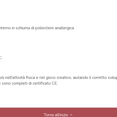
terno in schiuma di poliestere anallergica.
°C.
nell'attività fisica e nel gioco creativo, aiutando il corretto svilu
 sono completi di certificato CE.
Torna all'inizio