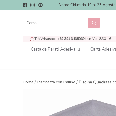
Salta
Siamo Chiusi da 10 al 23 Agost
al
contenuto
Tel/Whatsapp
+39 391 3435939
Lun-Ven 8.30-16
Carta da Parati Adesiva
Carta Adesiv
Home
/
Piscinetta con Palline
/
Piscina Quadrata c