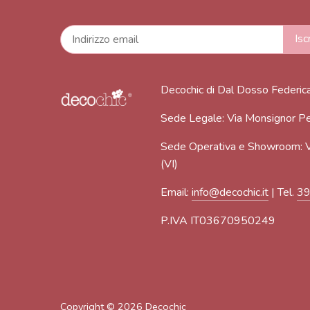
Decochic di Dal Dosso Federic
Sede Legale: Via Monsignor Pe
Sede Operativa e Showroom: V
(VI)
Email:
info@decochic.it
| Tel.
3
P.IVA IT03670950249
Copyright © 2026
Decochic