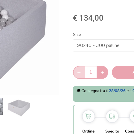
€ 134,00
Size
90x40 - 300 palline
🚚 Consegna tra il
28/08/26
e il
Ordine
Spedito
Cons