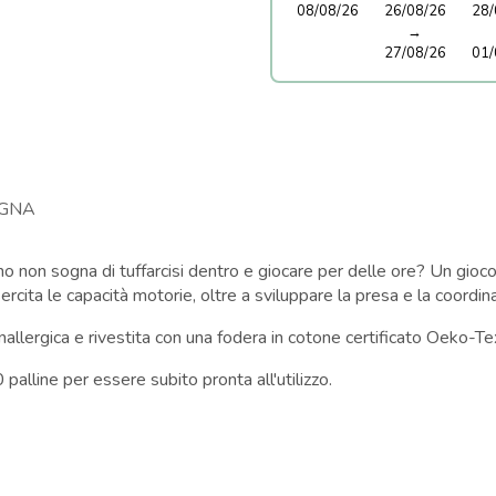
08/08/26
26/08/26
28/
→
27/08/26
01/
GNA
o non sogna di tuffarcisi dentro e giocare per delle ore? Un gioco 
esercita le capacità motorie, oltre a sviluppare la presa e la coord
nallergica e rivestita con una fodera in cotone certificato Oeko-Tex
palline per essere subito pronta all'utilizzo.
m