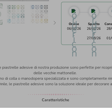
Ordine
Spedito
Cons
06/08/26
26/08/26
28/
→
27/08/26
01/
e piastrelle adesive di nostra produzione sono perfette per ricopri
delle vecchie mattonelle.
o di colla o manodopera specializzata e sono completamente rimovib
 vinile, le piastrelle adesive sono la soluzione ideale per decorare 
Caratteristiche