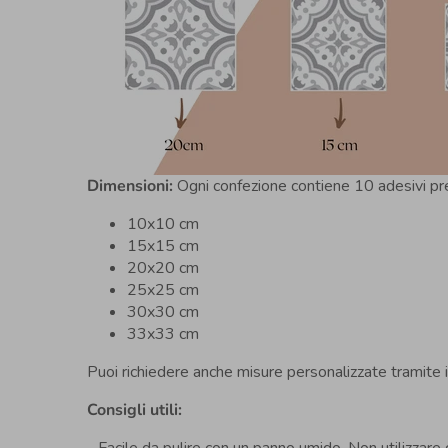
Dimensioni:
Ogni confezione contiene 10 adesivi pret
10x10 cm
15x15 cm
20x20 cm
25x25 cm
30x30 cm
33x33 cm
Puoi richiedere anche misure personalizzate tramite 
Consigli utili:
- Facile da pulire con un panno umido. Non utilizzar