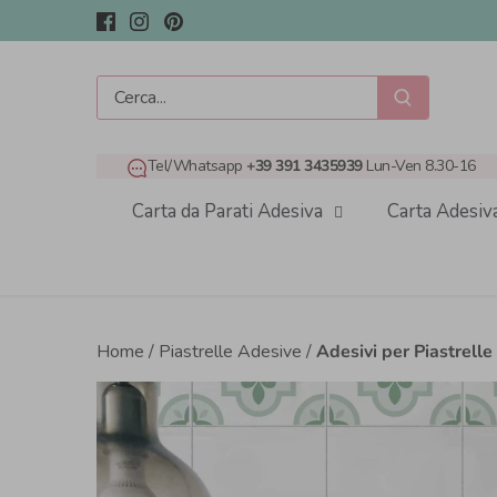
Salta
al
contenuto
Tel/Whatsapp
+39 391 3435939
Lun-Ven 8.30-16
Carta da Parati Adesiva
Carta Adesiv
Home
/
Piastrelle Adesive
/
Adesivi per Piastrelle 