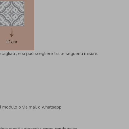
agliati , e si può scegliere tra le seguenti misure:
il modulo o via mail o whatsapp.
e detergenti aggressivi come candeggina.