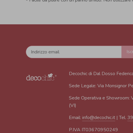
Decochic di Dal Dosso Federic
Sede Legale: Via Monsignor Pe
Sede Operativa e Showroom: V
(VI)
Email:
info@decochic.it
| Tel.
3
P.IVA IT03670950249