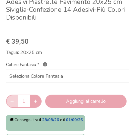
Adesivi Piastrelle Pavimento 20x25 cm
Siviglia-Confezione 14 Adesivi-Più Colori
Disponibili
€ 39,50
Taglia:
20x25 cm
Colore Fantasia
*
Aggiungi al carrello
🚚 Consegna tra il
28/08/26
e il
01/09/26