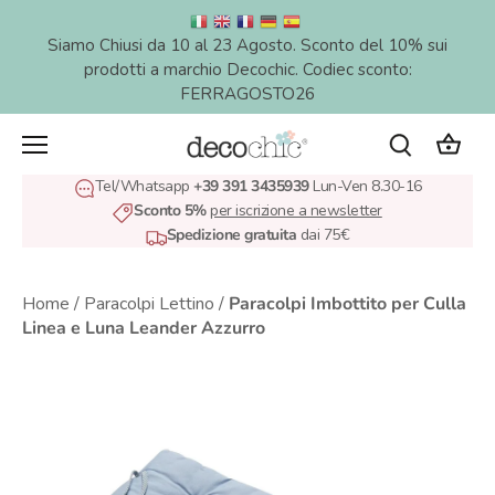
Salta
al
Siamo Chiusi da 10 al 23 Agosto. Sconto del 10% sui
contenuto
prodotti a marchio Decochic. Codiec sconto:
FERRAGOSTO26
Tel/Whatsapp
+39 391 3435939
Lun-Ven 8.30-16
Sconto 5%
per iscrizione a newsletter
Spedizione gratuita
dai 75€
Home
/
Paracolpi Lettino
/
Paracolpi Imbottito per Culla
Linea e Luna Leander Azzurro