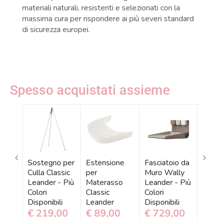
materiali naturali, resistenti e selezionati con la
massima cura per rispondere ai più severi standard
di sicurezza europei.
Spesso acquistati assieme
Sostegno per
Estensione
Fasciatoio da
Parac
Culla Classic
per
Muro Wally
Imbot
Leander - Più
Materasso
Leander - Più
Culla
Colori
Classic
Colori
Luna
Disponibili
Leander
Disponibili
Capp
€ 219,00
€ 89,00
€ 729,00
€ 9