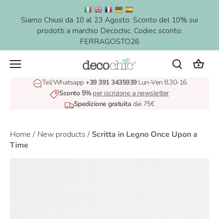
Salta
al
Siamo Chiusi da 10 al 23 Agosto. Sconto del 10% sui
contenuto
prodotti a marchio Decochic. Codiec sconto:
FERRAGOSTO26
Tel/Whatsapp
+39 391 3435939
Lun-Ven 8.30-16
Sconto 5%
per iscrizione a newsletter
Spedizione gratuita
dai 75€
Home
/
New products
/
Scritta in Legno Once Upon a
Time