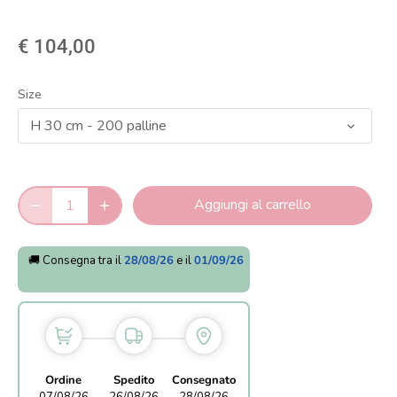
€ 104,00
Size
H 30 cm - 200 palline
Aggiungi al carrello
🚚 Consegna tra il
28/08/26
e il
01/09/26
Ordine
Spedito
Consegnato
07/08/26
26/08/26
28/08/26