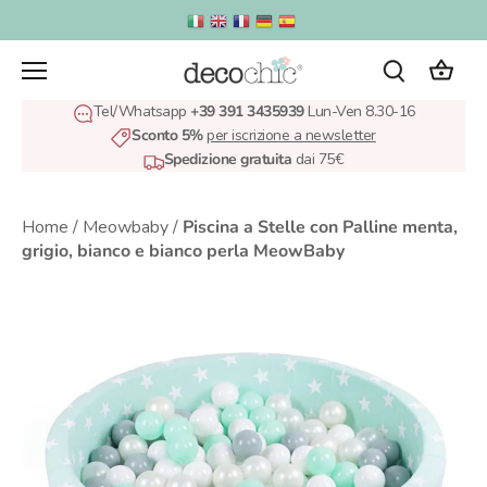
Salta
al
contenuto
Tel/Whatsapp
+39 391 3435939
Lun-Ven 8.30-16
Sconto 5%
per iscrizione a newsletter
Spedizione gratuita
dai 75€
Home
/
Meowbaby
/
Piscina a Stelle con Palline menta,
grigio, bianco e bianco perla MeowBaby