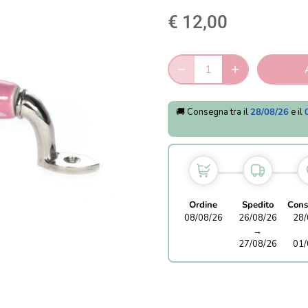
€ 12,00
🚚 Consegna tra il
28/08/26
e il
Ordine
Spedito
Cons
08/08/26
26/08/26
28/
→
27/08/26
01/