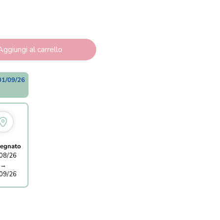
Aggiungi al carrello
01/09/26
egnato
08/26
→
09/26