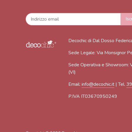
Decochic di Dal Dosso Federic
Sede Legale: Via Monsignor Pe
Sede Operativa e Showroom: V
(VI)
Email:
info@decochic.it
| Tel.
3
P.IVA IT03670950249