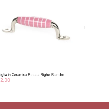
iglia in Ceramica Rosa a Righe Bianche
Maniglia in Cer
12,00
€ 12,00