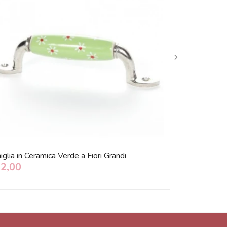
glia in Ceramica Verde a Fiori Grandi
Maniglia in Cer
12,00
€ 12,00