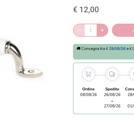
€ 12,00
🚚 Consegna tra il
28/08/26
e il
Ordine
Spedito
Cons
08/08/26
26/08/26
28/
→
27/08/26
01/