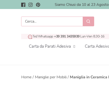
Salta
Siamo Chiusi da 10 al 23 Agost
al
contenuto
Tel/Whatsapp
+39 391 3435939
Lun-Ven 8.30-16
Carta da Parati Adesiva
Carta Adesiv
Home
/
Maniglie per Mobili
/
Maniglia in Ceramica 