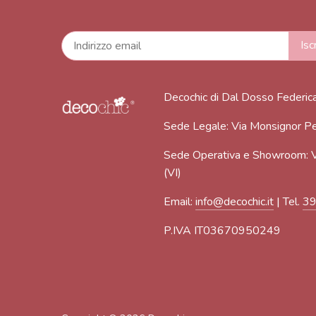
Decochic di Dal Dosso Federic
Sede Legale: Via Monsignor Pe
Sede Operativa e Showroom: V
(VI)
Email:
info@decochic.it
| Tel.
3
P.IVA IT03670950249