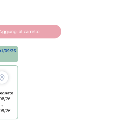
Aggiungi al carrello
01/09/26
egnato
08/26
→
09/26