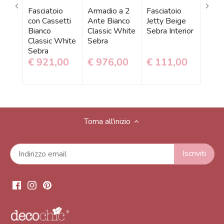
Fasciatoio
Armadio a 2
Fasciatoio
ino
Fasci
con Cassetti
Ante Bianco
Jetty Beige
ino
Muro 
Bianco
Classic White
Sebra Interior
Whit
Classic White
Sebra
abile
Inter
Sebra
€ 921,00
€ 976,00
€ 111,00
00
€ 3
Torna all'inizio