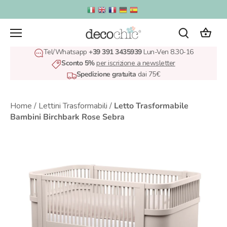
Salta
al
contenuto
Tel/Whatsapp
+39 391 3435939
Lun-Ven 8.30-16
Sconto 5%
per iscrizione a newsletter
Spedizione gratuita
dai 75€
Home
/
Lettini Trasformabili
/
Letto Trasformabile
Bambini Birchbark Rose Sebra