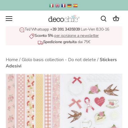
Salta
al
contenuto
Tel/Whatsapp
+39 391 3435939
Lun-Ven 8.30-16
Sconto 5%
per iscrizione a newsletter
Spedizione gratuita
dai 75€
Home
/
Glolo basis collection - Do not delete
/
Stickers
Adesivi