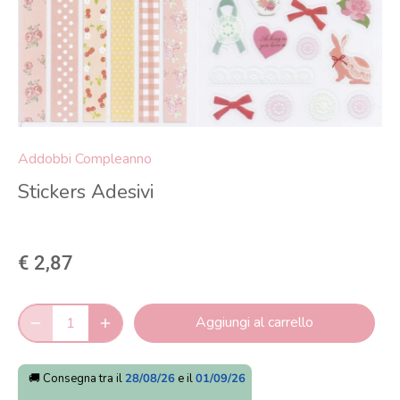
Addobbi Compleanno
Stickers Adesivi
€ 2,87
Aggiungi al carrello
🚚 Consegna tra il
28/08/26
e il
01/09/26