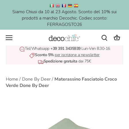
Salta
al
Siamo Chiusi da 10 al 23 Agosto. Sconto del 10% sui
contenuto
prodotti a marchio Decochic. Codiec sconto:
FERRAGOSTO26
Tel/Whatsapp
+39 391 3435939
Lun-Ven 8.30-16
Sconto 5%
per iscrizione a newsletter
Spedizione gratuita
dai 75€
Home
/
Done By Deer
/
Materassino Fasciatoio Croco
Verde Done By Deer