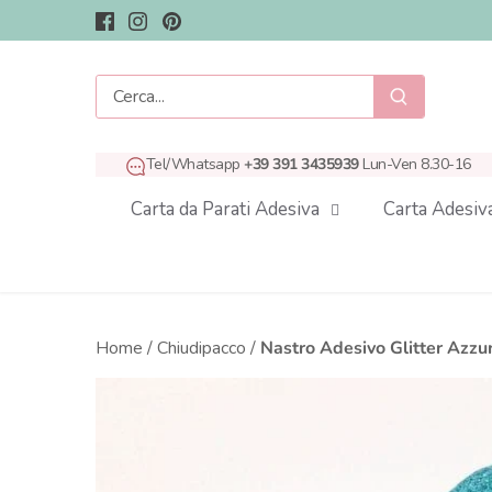
Salta
al
contenuto
Tel/Whatsapp
+39 391 3435939
Lun-Ven 8.30-16
Carta da Parati Adesiva
Carta Adesiv
Home
/
Chiudipacco
/
Nastro Adesivo Glitter Azzu