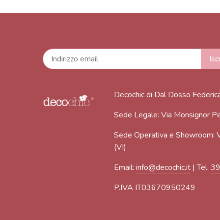
Decochic di Dal Dosso Federic
Sede Legale: Via Monsignor Pe
Sede Operativa e Showroom: V
(VI)
Email:
info@decochic.it
| Tel.
3
P.IVA IT03670950249