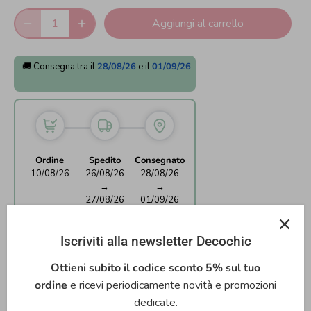
Aggiungi al carrello
🚚 Consegna tra il
28/08/26
e il
01/09/26
Ordine
Spedito
Consegnato
10/08/26
26/08/26
28/08/26
→
→
27/08/26
01/09/26
Iscriviti alla newsletter Decochic
Ottieni subito il codice sconto 5% sul tuo
Precedente
/
Successivo
ordine
e ricevi periodicamente novità e promozioni
Chiudipacco
dedicate.