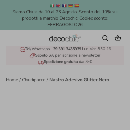
Salta
al
Siamo Chiusi da 10 al 23 Agosto. Sconto del 10% sui
contenuto
prodotti a marchio Decochic. Codiec sconto:
FERRAGOSTO26
Tel/Whatsapp
+39 391 3435939
Lun-Ven 8.30-16
Sconto 5%
per iscrizione a newsletter
Spedizione gratuita
dai 75€
Home
/
Chiudipacco
/
Nastro Adesivo Glitter Nero