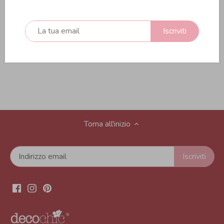
Materiale:
Carta
Iscriviti
Confezione:
1 nastri
Dimensione:
1,5mm
X10 mt
Torna all'inizio