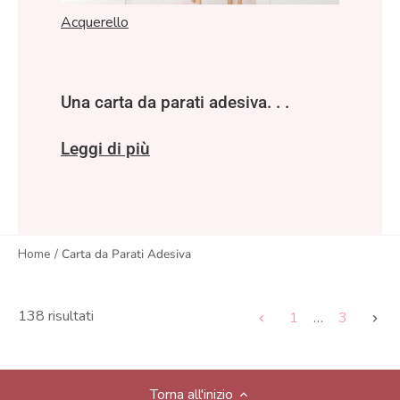
Acquerello
Una carta da parati adesiva. . .
Leggi di più
Home
/
Carta da Parati Adesiva
138 risultati
1
…
3
Torna all'inizio