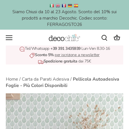
Salta
al
Siamo Chiusi da 10 al 23 Agosto. Sconto del 10% sui
contenuto
prodotti a marchio Decochic. Codiec sconto:
FERRAGOSTO26
Tel/Whatsapp
+39 391 3435939
Lun-Ven 8.30-16
Sconto 5%
per iscrizione a newsletter
Spedizione gratuita
dai 75€
Home
/
Carta da Parati Adesiva
/
Pellicola Autoadesiva
Foglie - Più Colori Disponibili