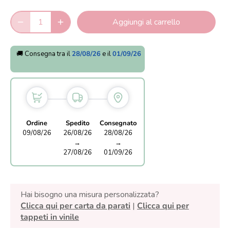
Aggiungi al carrello
🚚 Consegna tra il
28/08/26
e il
01/09/26
Ordine
Spedito
Consegnato
09/08/26
26/08/26
28/08/26
→
→
27/08/26
01/09/26
Hai bisogno una misura personalizzata?
Clicca qui per carta da parati
|
Clicca qui per
tappeti in vinile