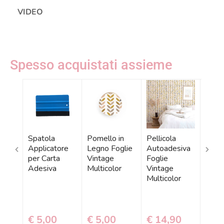
VIDEO
Spesso acquistati assieme
Spatola
Pomello in
Pellicola
Carta
Applicatore
Legno Foglie
Autoadesiva
Ades
per Carta
Vintage
Foglie
Fogli
Adesiva
Multicolor
Vintage
Vint
Multicolor
Multi
€ 5,00
€ 5,00
€ 14,90
€ 1