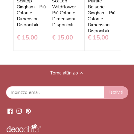
Scallop
Scallop
Murale
Bamb
Gingham - Più
Wildflower -
Boiserie
Came
Colori e
Più Colori e
Gingham- Più
Beige
Dimensioni
Dimensioni
Colori e
Più
Disponibili
Disponibili
Dimensioni
Dime
Disponibili
Dispo
€ 15,00
€ 15,00
€ 15,00
€ 9
Torna all'inizio