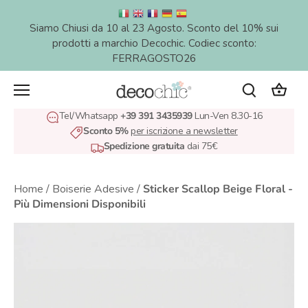
Salta
al
Siamo Chiusi da 10 al 23 Agosto. Sconto del 10% sui
contenuto
prodotti a marchio Decochic. Codiec sconto:
FERRAGOSTO26
Tel/Whatsapp
+39 391 3435939
Lun-Ven 8.30-16
Sconto 5%
per iscrizione a newsletter
Spedizione gratuita
dai 75€
Home
/
Boiserie Adesive
/
Sticker Scallop Beige Floral -
Più Dimensioni Disponibili