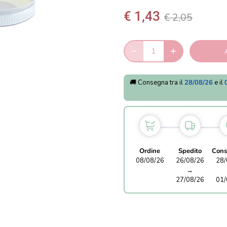
€ 1,43
€ 2,05
🚚 Consegna tra il
28/08/26
e il
Ordine
Spedito
Cons
08/08/26
26/08/26
28/
→
27/08/26
01/