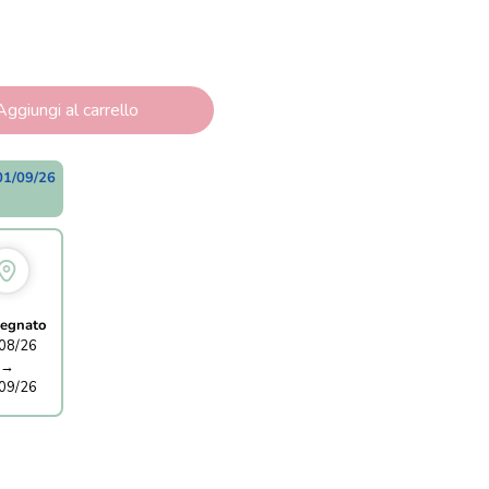
Aggiungi al carrello
01/09/26
egnato
08/26
→
09/26