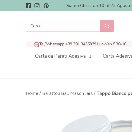
Salta
Siamo Chiusi da 10 al 23 Agost
al
contenuto
Tel/Whatsapp
+39 391 3435939
Lun-Ven 8.30-16
Carta da Parati Adesiva
Carta Adesiv
Home
/
Barattoli Ball Mason Jars
/
Tappo Bianco p