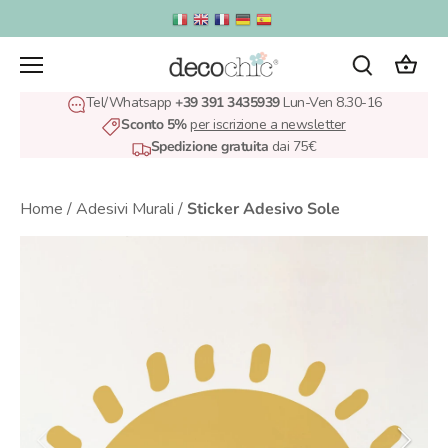
Salta
al
contenuto
Tel/Whatsapp
+39 391 3435939
Lun-Ven 8.30-16
Sconto 5%
per iscrizione a newsletter
Spedizione gratuita
dai 75€
Home
/
Adesivi Murali
/
Sticker Adesivo Sole