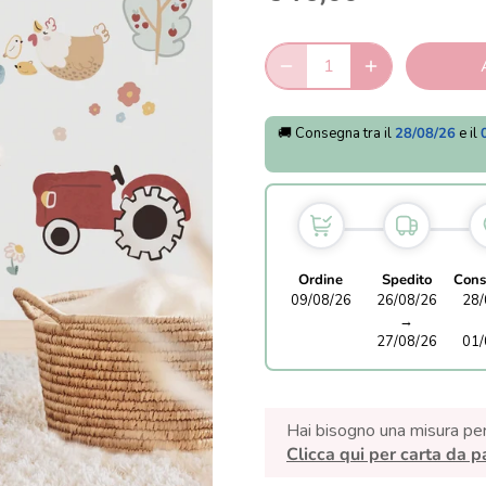
🚚 Consegna tra il
28/08/26
e il
Ordine
Spedito
Cons
09/08/26
26/08/26
28/
→
27/08/26
01/
Hai bisogno una misura pe
Clicca qui per carta da p