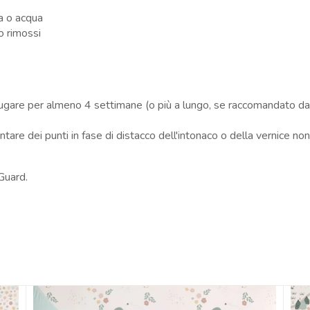
ta o acqua
o rimossi
ciugare per almeno 4 settimane (o più a lungo, se raccomandato dal
tare dei punti in fase di distacco dell'intonaco o della vernice no
 Guard.