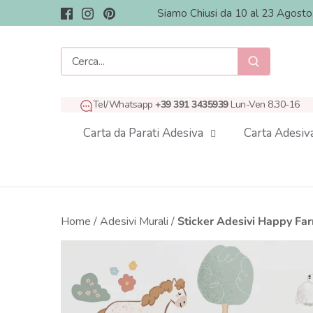
Salta
Siamo Chiusi da 10 al 23 Agost
al
contenuto
Tel/Whatsapp
+39 391 3435939
Lun-Ven 8.30-16
Carta da Parati Adesiva
Carta Adesiv
Home
/
Adesivi Murali
/
Sticker Adesivi Happy Fa