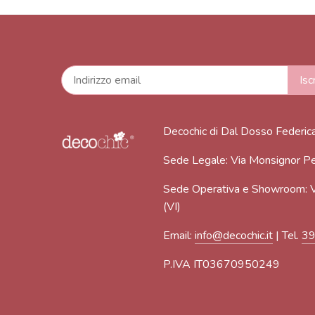
Decochic di Dal Dosso Federic
Sede Legale: Via Monsignor Pe
Sede Operativa e Showroom: V
(VI)
Email:
info@decochic.it
| Tel.
3
P.IVA IT03670950249