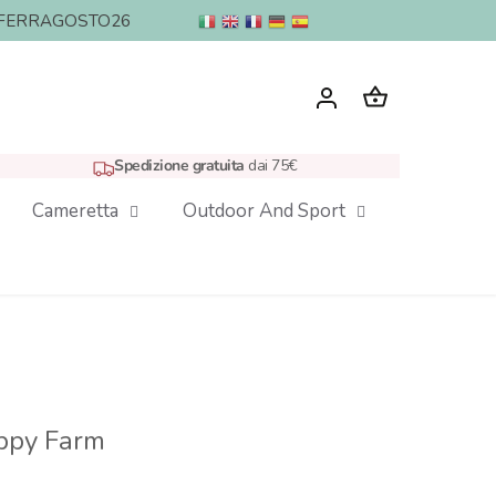
nto: FERRAGOSTO26
Spedizione gratuita
dai 75€
Cameretta
Outdoor And Sport
appy Farm