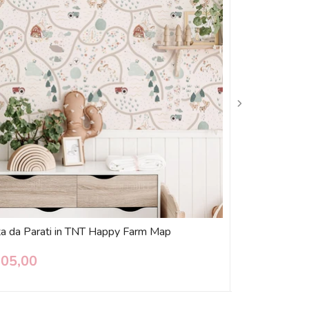
ta da Parati in TNT Happy Farm Map
Tovaglietta C
Personalizzabi
105,00
€ 15,00