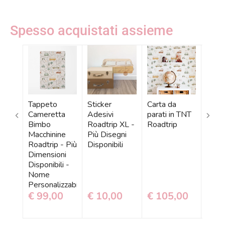
Spesso acquistati assieme
Tappeto
Sticker
Carta da
Pelli
Cameretta
Adesivi
parati in TNT
Auto
Bimbo
Roadtrip XL -
Roadtrip
Road
Macchinine
Più Disegni
Roadtrip - Più
Disponibili
Dimensioni
Disponibili -
Nome
Personalizzabile
€ 99,00
€ 10,00
€ 105,00
€ 1