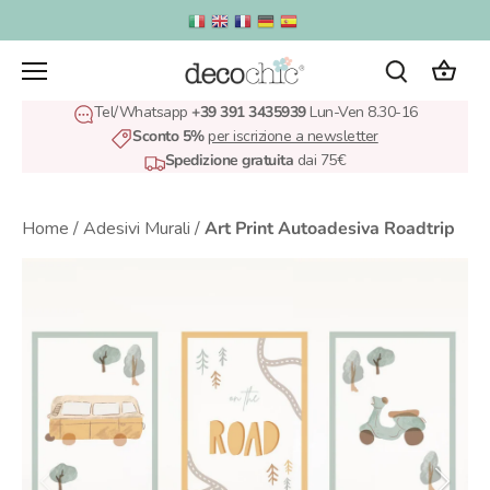
Salta
al
contenuto
Tel/Whatsapp
+39 391 3435939
Lun-Ven 8.30-16
Sconto 5%
per iscrizione a newsletter
Spedizione gratuita
dai 75€
Home
/
Adesivi Murali
/
Art Print Autoadesiva Roadtrip