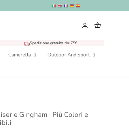
Spedizione gratuita
dai 75€
Cameretta
Outdoor And Sport
serie Gingham- Più Colori e
bili