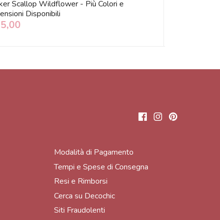
ker Scallop Wildflower - Più Colori e
Tappeto da Ca
nsioni Disponibili
Dimensioni e Co
15,00
€ 99,00
Modalità di Pagamento
Tempi e Spese di Consegna
Resi e Rimborsi
Cerca su Decochic
Siti Fraudolenti