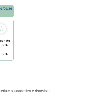
01/09/26
egnato
08/26
→
09/26
eriale autoadesivo e rimovibile.