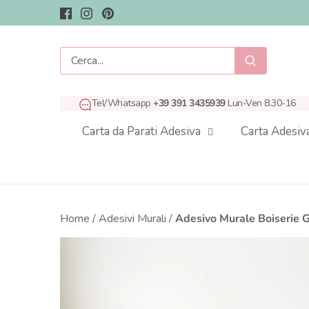
Salta
al
contenuto
Tel/Whatsapp
+39 391 3435939
Lun-Ven 8.30-16
Carta da Parati Adesiva
Carta Adesiv
Home
/
Adesivi Murali
/
Adesivo Murale Boiserie G