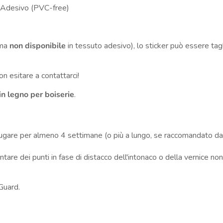
 Adesivo (PVC-free)
ima
non disponibile
in tessuto adesivo), lo sticker può essere tag
n esitare a contattarci!
 in legno per boiserie
.
ciugare per almeno 4 settimane (o più a lungo, se raccomandato dal
tare dei punti in fase di distacco dell'intonaco o della vernice non
 Guard.