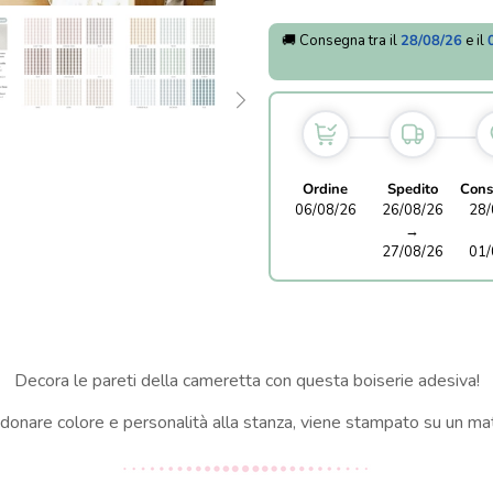
🚚 Consegna tra il
28/08/26
e il
Ordine
Spedito
Cons
06/08/26
26/08/26
28/
→
27/08/26
01/
Decora le pareti della cameretta con questa boiserie adesiva!
onare colore e personalità alla stanza, viene stampato su un mat