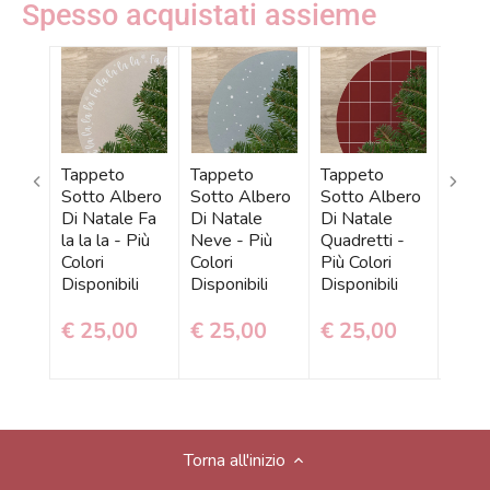
Spesso acquistati assieme
Tappeto
Tappeto
Tappeto
Tapp
Sotto Albero
Sotto Albero
Sotto Albero
Sott
Di Natale Fa
Di Natale
Di Natale
Di Na
la la la - Più
Neve - Più
Quadretti -
Alber
Colori
Colori
Più Colori
Color
Disponibili
Disponibili
Disponibili
Dispo
€ 25,00
€ 25,00
€ 25,00
€ 2
Torna all'inizio