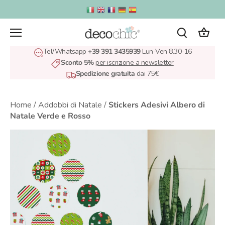
Salta
al
contenuto
Tel/Whatsapp
+39 391 3435939
Lun-Ven 8.30-16
Sconto 5%
per iscrizione a newsletter
Spedizione gratuita
dai 75€
Home
/
Addobbi di Natale
/
Stickers Adesivi Albero di
Natale Verde e Rosso