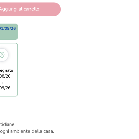
Aggiungi al carrello
01/09/26
egnato
08/26
→
09/26
tidiane.
a ogni ambiente della casa.