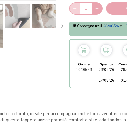
🚚 Consegna tra il
28/08/26
e il
Ordine
Spedito
Cons
10/08/26
26/08/26
28/
→
27/08/26
01/
ido e colorato, ideale per accompagnarli nelle loro avventure quo
ndi, questo tappeto unisce praticità, comfort e stile, adattandosi 