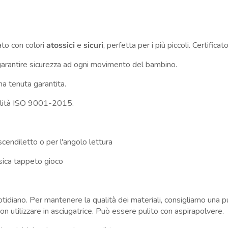
ato con colori
atossici
e
sicuri
, perfetta per i più piccoli.
Certific
arantire sicurezza ad ogni movimento del bambino.
a tenuta garantita.
ualità ISO 9001-2015.
cendiletto o per l'angolo lettura
sica tappeto gioco
uotidiano. Per mantenere la qualità dei materiali, consigliamo una 
on utilizzare in asciugatrice. Può essere pulito con aspirapolvere.