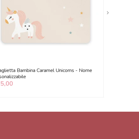
aglietta Bambina Caramel Unicorns - Nome
Pellicola Auto
onalizzabile
15,00
€ 2,50