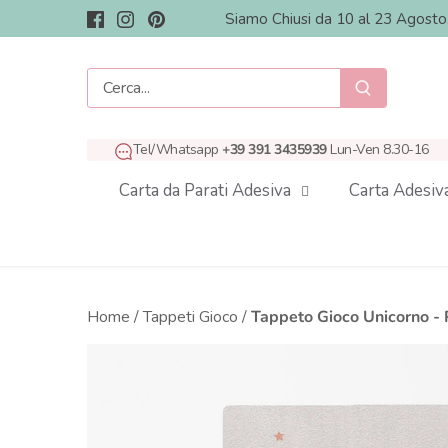
Salta
Siamo Chiusi da 10 al 23 Agost
al
contenuto
Tel/Whatsapp
+39 391 3435939
Lun-Ven 8.30-16
Carta da Parati Adesiva
Carta Adesiv
Home
/
Tappeti Gioco
/
Tappeto Gioco Unicorno - P