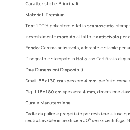
Caratteristiche Principali
Materiali Premium
Top:
100% poliestere effetto
scamosciato
, stamp
Incredibilmente
morbido
al tatto e
antiscivolo
per g
Fondo:
Gomma antiscivolo, aderente e stabile per un
Disegnato e stampato in
Italia
con Certificato di q
Due Dimensioni Disponibili
Small:
85x130 cm
spessore
4 mm
, perfetto come s
Big:
118x180 cm
spessore
4 mm,
dimensione clas
Cura e Manutenzione
Facile da pulire e progettato per resistere all’uso q
neutro.Lavabile in lavatrice a 30° senza centrifuga. N