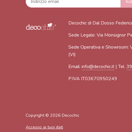
Decochic di Dal Dosso Federic
Sede Legale: Via Monsignor Pe
Sede Operativa e Showroom: V
(VI)
Email:
info@decochic.it
| Tel.
3
P.IVA IT03670950249
Copyright © 2026
Decochic
Accesso ai tuoi dati