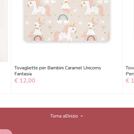
Tovagliette per Bambini Caramel Unicorns
Tov
Fantasia
Pers
€ 12,00
€ 
Torna all'inizio