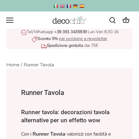
Salta
al
contenuto
Tel/Whatsapp
+39 391 3435939
Lun-Ven 8.30-16
Sconto 5%
per iscrizione a newsletter
Spedizione gratuita
dai 75€
Home
/
Runner Tavola
Runner Tavola
Runner tavola: decorazioni tavola
alternative per un effetto wow
Con i
Runner Tavola
valorizzi con facilità e