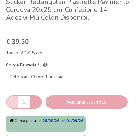
Sticker Rettangolari Piastrelle Pavimento
Cordova 20x25 cm-Confezione 14
Adesivi-Più Colori Disponibili
€ 39,50
Taglia:
20x25 cm
Colore Fantasia
*
Aggiungi al carrello
🚚 Consegna tra il
28/08/26
e il
01/09/26