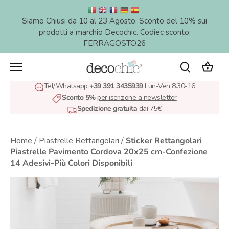
Salta
al
Siamo Chiusi da 10 al 23 Agosto. Sconto del 10% sui
contenuto
prodotti a marchio Decochic. Codiec sconto:
FERRAGOSTO26
Tel/Whatsapp
+39 391 3435939
Lun-Ven 8.30-16
Sconto 5%
per iscrizione a newsletter
Spedizione gratuita
dai 75€
Home
/
Piastrelle Rettangolari
/
Sticker Rettangolari
Piastrelle Pavimento Cordova 20x25 cm-Confezione
14 Adesivi-Più Colori Disponibili