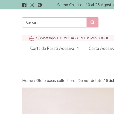
Salta
Siamo Chiusi da 10 al 23 Agost
al
contenuto
Tel/Whatsapp
+39 391 3435939
Lun-Ven 8.30-16
Carta da Parati Adesiva
Carta Adesiv
Home
/
Glolo basis collection - Do not delete
/
Stic