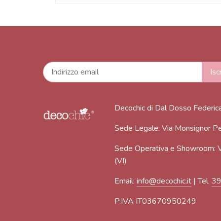
Decochic di Dal Dosso Federic
Sede Legale: Via Monsignor Pe
Sede Operativa e Showroom: V
(VI)
Email:
info@decochic.it
| Tel.
3
P.IVA IT03670950249