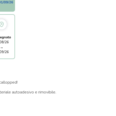
01/09/26
egnato
08/26
→
09/26
callopped!
eriale autoadesivo e rimovibile.