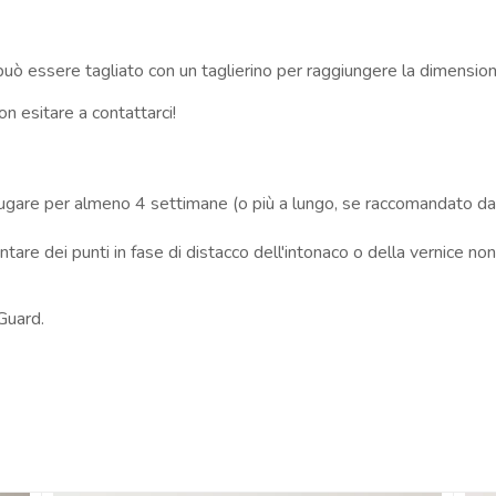
può essere tagliato con un taglierino per raggiungere la dimensio
n esitare a contattarci!
ciugare per almeno 4 settimane (o più a lungo, se raccomandato dal
tare dei punti in fase di distacco dell'intonaco o della vernice non
 Guard.