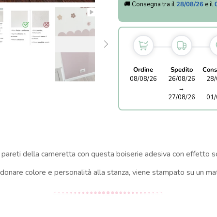
🚚 Consegna tra il
28/08/26
e il
Ordine
Spedito
Cons
08/08/26
26/08/26
28/
→
27/08/26
01/
 pareti della cameretta con questa boiserie adesiva con effetto s
onare colore e personalità alla stanza, viene stampato su un mat