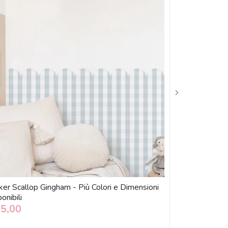
ker Scallop Gingham - Più Colori e Dimensioni
Sticker Scallop
onibili
Disponibili
15,00
€ 15,00