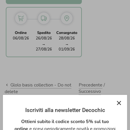
Ordine
Spedito
Consegnato
06/08/26
26/08/26
28/08/26
→
→
27/08/26
01/09/26
Glolo basis collection - Do not
Precedente
/
Successivo
delete
Iscriviti alla newsletter Decochic
Materiale:
Vinile Adesivo Liscio e Opaco
Ottieni subito il codice sconto 5% sul tuo
Dimensione:
ordine
e ricevi periodicamente novità e promozioni