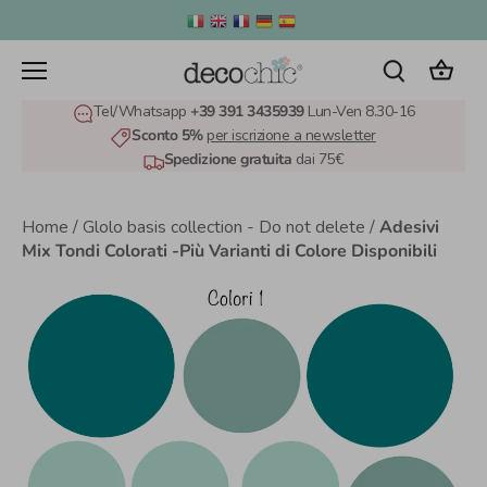
Salta
al
contenuto
Tel/Whatsapp
+39 391 3435939
Lun-Ven 8.30-16
Sconto 5%
per iscrizione a newsletter
Spedizione gratuita
dai 75€
Home
/
Glolo basis collection - Do not delete
/
Adesivi
Mix Tondi Colorati -Più Varianti di Colore Disponibili