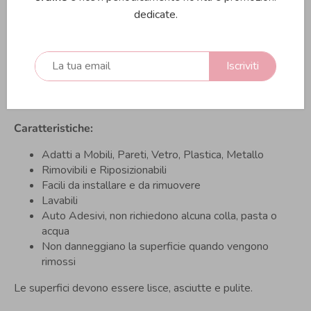
dedicate.
3
tondi da 15 cm
4 tondi da 12 cm
4 tondi 10 cm
12 tondo 7 cm
Iscriviti
20 tondi 5 cm
Confezione:
43 adesivi
Caratteristiche:
Adatti a Mobili, Pareti, Vetro, Plastica, Metallo
Rimovibili e Riposizionabili
Facili da installare e da rimuovere
Lavabili
Auto Adesivi, non richiedono alcuna colla, pasta o
acqua
Non danneggiano la superficie quando vengono
rimossi
Le superfici devono essere lisce, asciutte e pulite.