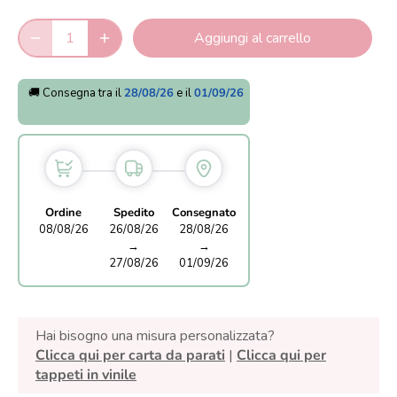
Aggiungi al carrello
🚚 Consegna tra il
28/08/26
e il
01/09/26
Ordine
Spedito
Consegnato
08/08/26
26/08/26
28/08/26
→
→
27/08/26
01/09/26
Hai bisogno una misura personalizzata?
Clicca qui per carta da parati
|
Clicca qui per
tappeti in vinile