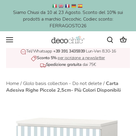
Salta
al
Siamo Chiusi da 10 al 23 Agosto. Sconto del 10% sui
contenuto
prodotti a marchio Decochic. Codiec sconto:
FERRAGOSTO26
Tel/Whatsapp
+39 391 3435939
Lun-Ven 8.30-16
Sconto 5%
per iscrizione a newsletter
Spedizione gratuita
dai 75€
Home
/
Glolo basis collection - Do not delete
/
Carta
Adesiva Righe Piccole 2,5cm- Più Colori Disponibili