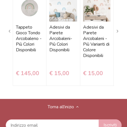
Tappeto
Adesivi da
Adesivi da
Tapp
Gioco Tondo
Parete
Parete
Bamb
Arcobaleno -
Arcobaleni-
Arcobaleni -
Arco
Più Colori
Più Colori
Più Varianti di
Più C
Disponibili
Disponibili
Colore
Dime
Disponibili
Dispo
Nom
Perso
€ 145,00
€ 15,00
€ 15,00
€ 9
Torna all'inizio