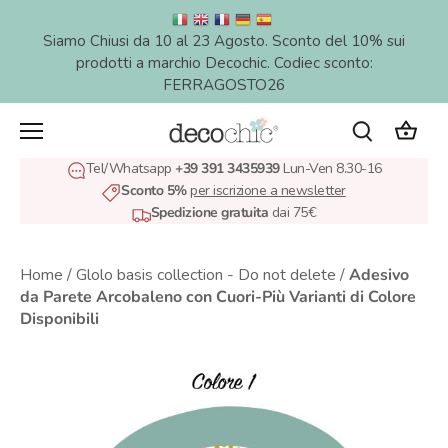
Salta
al
Siamo Chiusi da 10 al 23 Agosto. Sconto del 10% sui
contenuto
prodotti a marchio Decochic. Codiec sconto:
FERRAGOSTO26
Tel/Whatsapp
+39 391 3435939
Lun-Ven 8.30-16
Sconto 5%
per iscrizione a newsletter
Spedizione gratuita
dai 75€
Home
/
Glolo basis collection - Do not delete
/
Adesivo
da Parete Arcobaleno con Cuori-Più Varianti di Colore
Disponibili